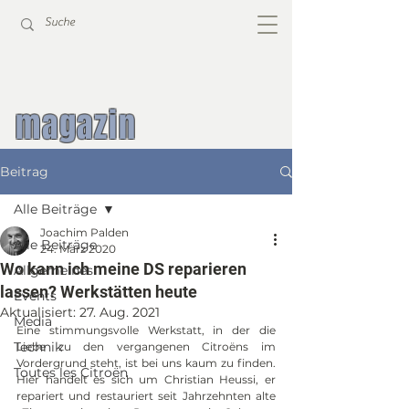
magazin
Beitrag
Alle Beiträge
Joachim Palden
Alle Beiträge
24. März 2020
Wo kann ich meine DS reparieren
Allgemeines
lassen? Werkstätten heute
Events
Aktualisiert:
27. Aug. 2021
Media
Eine stimmungsvolle Werkstatt, in der die 
Technik
Liebe zu den vergangenen Citroëns im 
Vordergrund steht, ist bei uns kaum zu finden. 
Toutes les Citroën
Hier handelt es sich um 
Christian Heussi, er 
repariert und restauriert seit Jahrzehnten alte 