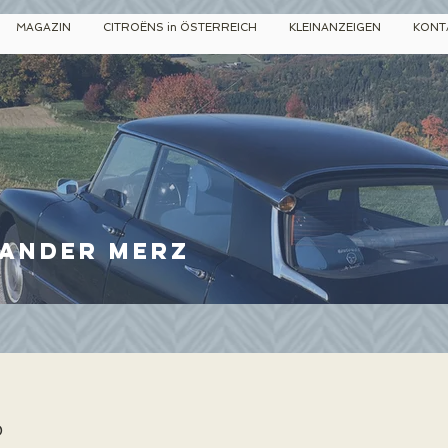
MAGAZIN
CITROËNS in ÖSTERREICH
KLEINANZEIGEN
KONT
ander Merz
0