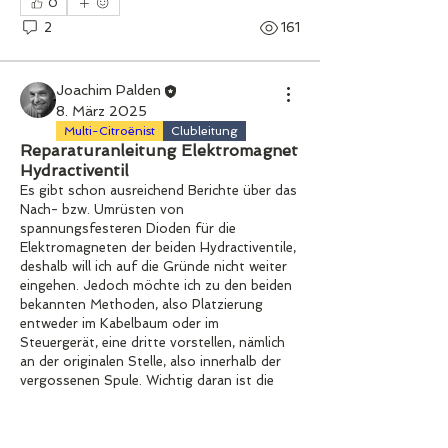
0
2
161
Joachim Palden
8. März 2025
Multi-Citroënist
Clubleitung
Reparaturanleitung Elektromagnet
Hydractiventil
Es gibt schon ausreichend Berichte über das 
Nach- bzw. Umrüsten von 
spannungsfesteren Dioden für die 
Elektromagneten der beiden Hydractiventile, 
deshalb will ich auf die Gründe nicht weiter 
eingehen. Jedoch möchte ich zu den beiden 
bekannten Methoden, also Platzierung 
entweder im Kabelbaum oder im 
Steuergerät, eine dritte vorstellen, nämlich 
an der originalen Stelle, also innerhalb der 
vergossenen Spule. Wichtig daran ist die 
Erkenntnis, dass eine "durchgebrannte" 
Spule meist gar nicht eine zerstörte 
Wicklung aufweist, sondern nur eine 