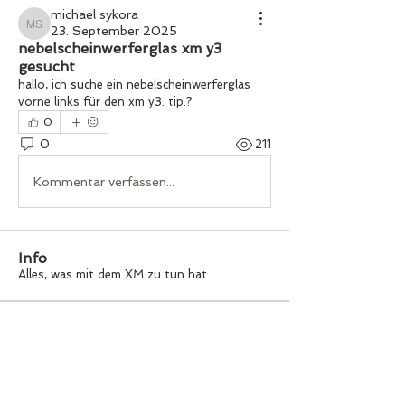
michael sykora
23. September 2025
michael sykora
nebelscheinwerferglas xm y3
gesucht
hallo, ich suche ein nebelscheinwerferglas 
vorne links für den xm y3. tip.?
0
0
211
Kommentar verfassen...
Info
Alles, was mit dem XM zu tun hat...
Mitglieder
Folgen
Gerhard Küster
Werner Fitzthum
Folgen
Multi-Citroënist