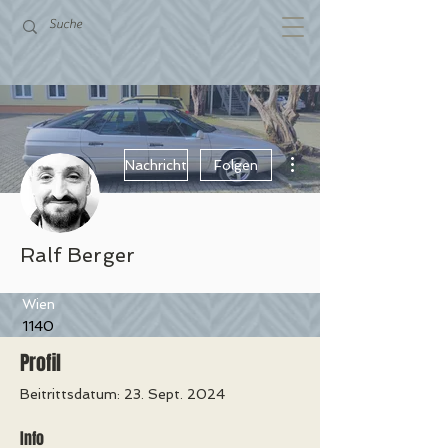
Weitere Optionen
Nachricht
Folgen
Ralf Berger
Wien
1140
Profil
Beitrittsdatum: 23. Sept. 2024
Info