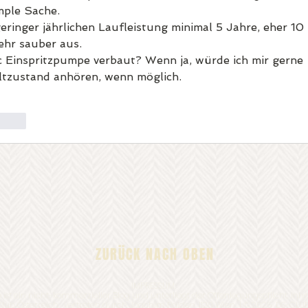
imple Sache.
ringer jährlichen Laufleistung minimal 5 Jahre, eher 10 
ehr sauber aus.
c Einspritzpumpe verbaut? Wenn ja, würde ich mir gerne 
ltzustand anhören, wenn möglich.
orten
ZURÜCK NACH OBEN
IMPRESSUM:
e ist ein nicht-kommerzieller Blog und unterliegt der Offenlegungspflicht.
Inha
Club Österreich,
vertreten durch Joachim Palden, 1120 Wien |
© 2025 DS-CLU