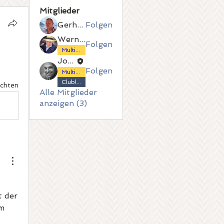
Mitglieder
Gerhard Küster
Folgen
Werner Fitzthum
Folgen
Multi-Citroënist
Joachim Palden
Folgen
Multi-Citroënist
Clubleitung
ichten
Alle Mitglieder
anzeigen (3)
 der 
m 