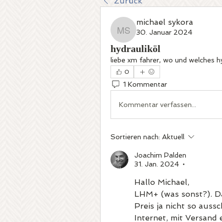
Zurück
michael sykora
30. Januar 2024
michael sykora
hydrauliköl
liebe xm fahrer, wo und welches hy
0
1 Kommentar
Kommentar verfassen...
Sortieren nach:
Aktuell
Joachim Palden
31. Jan. 2024
•
Hallo Michael, 
LHM+ (was sonst?). Da 
Preis ja nicht so aussc
Internet, mit Versand 