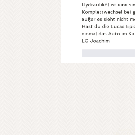
Hydrauliköl ist eine s
Komplettwechsel bei ge
außer es sieht nicht m
Hast du die Lucas Epi
einmal das Auto im Ka
LG Joachim
Gefällt mir
Antw
Diese Seit
Citroën DS-