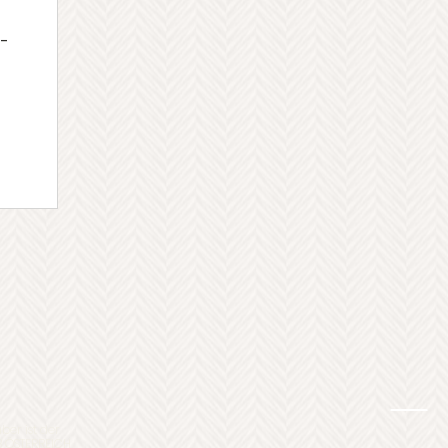
- 
ber ist der
B ÖSTERREICH