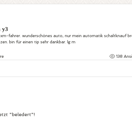
 y3
er xm-fahrer. wunderschönes auto, nur mein automatik schaltknauf brö
zen. bin für einen tip sehr dankbar. lg m
re
138 Ans
etzt "beledert"!