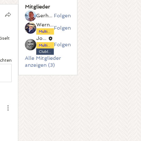
Mitglieder
Gerhard Küster
Folgen
Werner Fitzthum
Folgen
Multi-Citroënist
Joachim Palden
selt 
Folgen
Multi-Citroënist
Clubleitung
Alle Mitglieder
ichten
anzeigen (3)