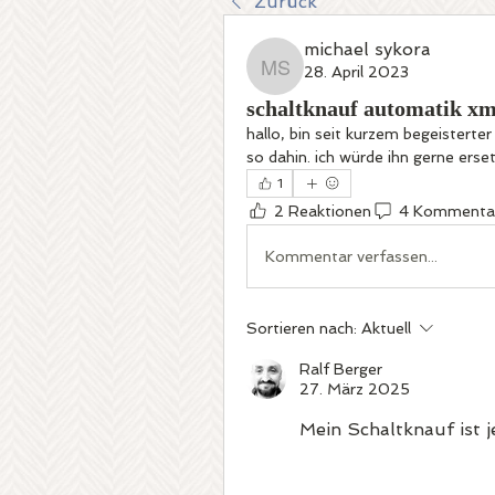
Zurück
michael sykora
28. April 2023
michael sykora
schaltknauf automatik xm
hallo, bin seit kurzem begeistert
so dahin. ich würde ihn gerne erset
1
2 Reaktionen
4 Kommenta
Kommentar verfassen...
Sortieren nach:
Aktuell
Ralf Berger
27. März 2025
Mein Schaltknauf ist j