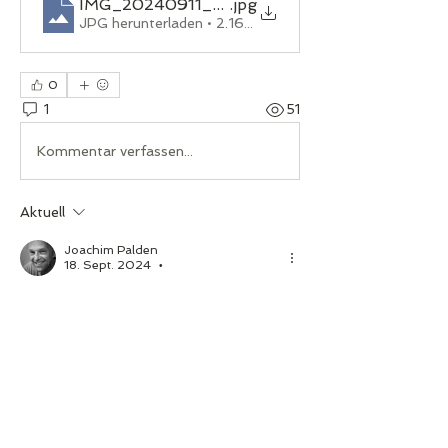
IMG_20240911_202410
.jpg
JPG herunterladen • 2.16MB
0
1
51
Kommentar verfassen...
Aktuell
Joachim Palden
18. Sept. 2024
•
Hallo,
ich habe auch einen 1996er 2.1 TDI, ein 
seltenes Modell ohne Kat, mit nur 
68.000km. Wegen Teile kann ich dir 
jemanden empfehlen, ruf mich an. 
01/7137891.
Wo bist du denn zu Hause. Und vergiß 
nicht den XM in "Citroëns in Österreich" 