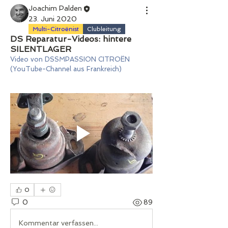
Joachim Palden
23. Juni 2020
Multi-Citroënist
Clubleitung
DS Reparatur-Videos: hintere
SILENTLAGER
Video von DSSMPASSION CITROËN 
(YouTube-Channel aus Frankreich)
0
0
89
Kommentar verfassen...