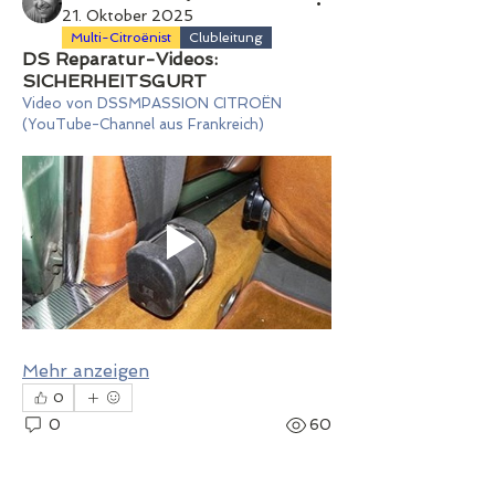
21. Oktober 2025
Multi-Citroënist
Clubleitung
DS Reparatur-Videos:
SICHERHEITSGURT
Video von DSSMPASSION CITROËN 
(YouTube-Channel aus Frankreich)
Mehr anzeigen
0
0
60
Wolfgang Jicha