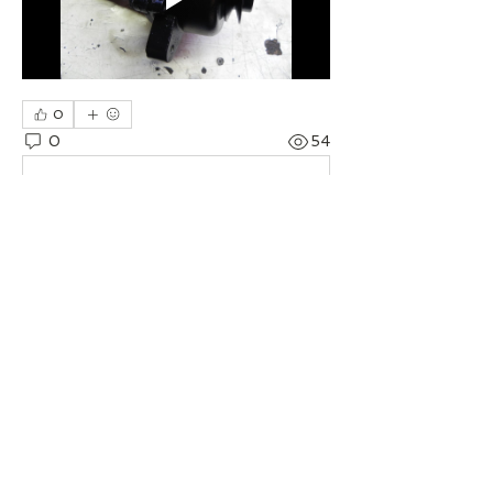
0
0
54
Kommentar verfassen...
Info
Pumpe, Druckregler, Lenkung, Federung,
Höhenkorrektoren, Bre
...
Weiterlesen
Mitglieder
Joachim Palden
Folgen
Multi-Citroënist
Clubleitung
Alle Mitglieder anzeigen (1)