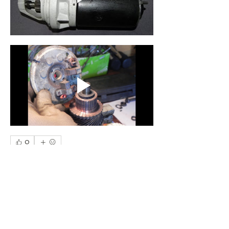
0
0
42
Kommentar verfassen...
Info
Verkabelung, Zündung, Lichter, Starter,