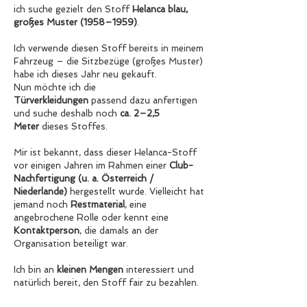
ich suche gezielt den Stoff 
Helanca blau, 
großes Muster (1958–1959)
.
Ich verwende diesen Stoff bereits in meinem 
Fahrzeug – die Sitzbezüge (großes Muster) 
habe ich dieses Jahr neu gekauft.
Nun möchte ich die 
Türverkleidungen
 passend dazu anfertigen 
und suche deshalb noch 
ca. 2–2,5 
Meter
 dieses Stoffes.
Mir ist bekannt, dass dieser Helanca-Stoff 
vor einigen Jahren im Rahmen einer 
Club-
Nachfertigung (u. a. Österreich / 
Niederlande)
 hergestellt wurde. Vielleicht hat 
jemand noch 
Restmaterial
, eine 
angebrochene Rolle oder kennt eine 
Kontaktperson
, die damals an der 
Organisation beteiligt war.
Ich bin an 
kleinen Mengen
 interessiert und 
natürlich bereit, den Stoff fair zu bezahlen.