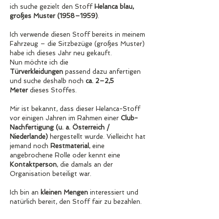
ich suche gezielt den Stoff 
Helanca blau, 
großes Muster (1958–1959)
.
Ich verwende diesen Stoff bereits in meinem 
Fahrzeug – die Sitzbezüge (großes Muster) 
habe ich dieses Jahr neu gekauft.
Nun möchte ich die 
Türverkleidungen
 passend dazu anfertigen 
und suche deshalb noch 
ca. 2–2,5 
Meter
 dieses Stoffes.
Mir ist bekannt, dass dieser Helanca-Stoff 
vor einigen Jahren im Rahmen einer 
Club-
Nachfertigung (u. a. Österreich / 
Niederlande)
 hergestellt wurde. Vielleicht hat 
jemand noch 
Restmaterial
, eine 
angebrochene Rolle oder kennt eine 
Kontaktperson
, die damals an der 
Organisation beteiligt war.
Ich bin an 
kleinen Mengen
 interessiert und 
natürlich bereit, den Stoff fair zu bezahlen.