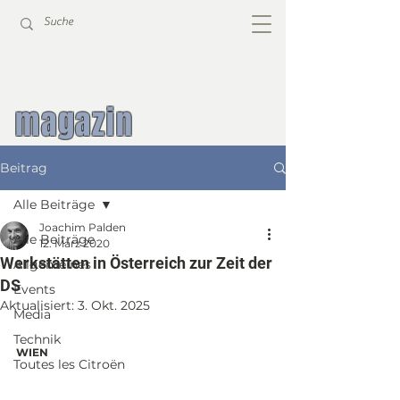
magazin
Beitrag
Alle Beiträge
Joachim Palden
Alle Beiträge
12. März 2020
Werkstätten in Österreich zur Zeit der
Allgemeines
DS
Events
Aktualisiert:
3. Okt. 2025
Media
Technik
WIEN
Toutes les Citroën