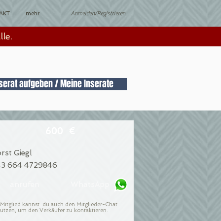
Anmelden/Registrieren
AKT
mehr
le.
serat aufgeben / Meine Inserate
600 €
rst Giegl
3 664 4729846
anrufen
WhatsApp
 Mitglied kannst du auch den Mitglieder-Chat
utzen, um den Verkäufer zu kontaktieren.