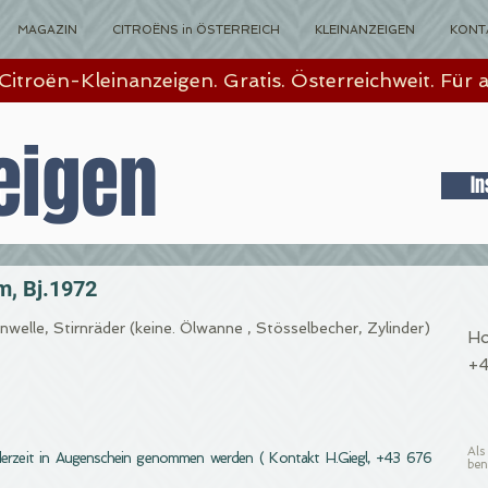
MAGAZIN
CITROËNS in ÖSTERREICH
KLEINANZEIGEN
KONT
Citroën-Kleinanzeigen. Gratis. Österreichweit. Für al
eigen
In
, Bj.1972
elle, Stirnräder (keine. Ölwanne , Stösselbecher, Zylinder)
Ho
+4
Als
ederzeit in Augenschein genommen werden ( Kontakt H.Giegl, +43 676
ben