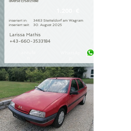
diverse Ersatzteile
1.200 €
inseriert in:
3463 Stetteldorf am Wagram
inseriert seit:
30. August 2025
Larissa Mathis
+43-660-3533184
anrufe
WhatsAp
n
p