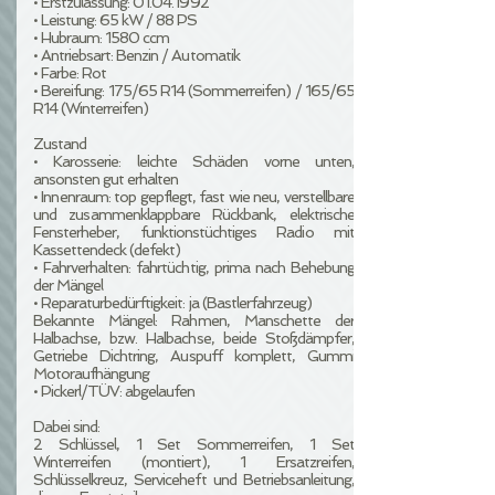
• Erstzulassung:
01.04.1992
• Leistung: 65 kW / 88 PS
• Hubraum: 1580 ccm
• Antriebsart: Benzin / Automatik
• Farbe: Rot
• Bereifung: 175/65 R14 (Sommerreifen) / 165/65
R14 (Winterreifen)
Zustand
• Karosserie: leichte Schäden vorne unten,
ansonsten gut erhalten
• Innenraum: top gepflegt, fast wie neu, verstellbare
und zusammenklappbare Rückbank, elektrische
Fensterheber, funktionstüchtiges Radio mit
Kassettendeck (defekt)
• Fahrverhalten: fahrtüchtig, prima nach Behebung
der Mängel
• Reparaturbedürftigkeit: ja (Bastlerfahrzeug)
Bekannte Mängel: Rahmen, Manschette der
Halbachse, bzw. Halbachse, beide Stoßdämpfer,
Getriebe Dichtring, Auspuff komplett, Gummi
Motoraufhängung
• Pickerl/TÜV: abgelaufen
Dabei sind:
2 Schlüssel, 1 Set Sommerreifen, 1 Set
Winterreifen (montiert), 1 Ersatzreifen,
Schlüsselkreuz, Serviceheft und Betriebsanleitung,