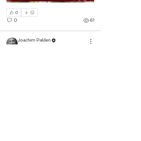
0
0
61
Joachim Palden
22. Oktober 2025
Multi-Citroënist
Clubleitung
DS Reparatur-Videos:
DROSSELKLAPPENGEBER
Video von DSSMPASSION CITROËN 
(YouTube-Channel aus Frankreich)
Info
Vergaser, Einspritzanlage, Benzinpumpe,
Tank, Leitungen, etc
...
Weiterlesen