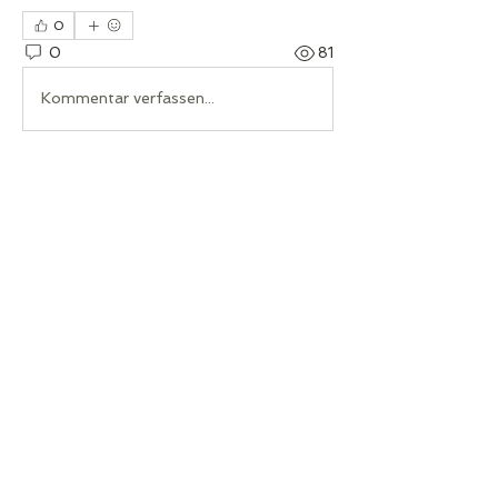
0
0
81
Kommentar verfassen...
Info
Chassis, Blechteile, Fensterheber, etc.
Mitglieder
Joachim Palden
Folgen
Multi-Citroënist
Clubleitung
Folgen
Thomas Kaufmann
Werner Fitzthum
Folgen
Multi-Citroënist
Alle Mitglieder anzeigen (3)