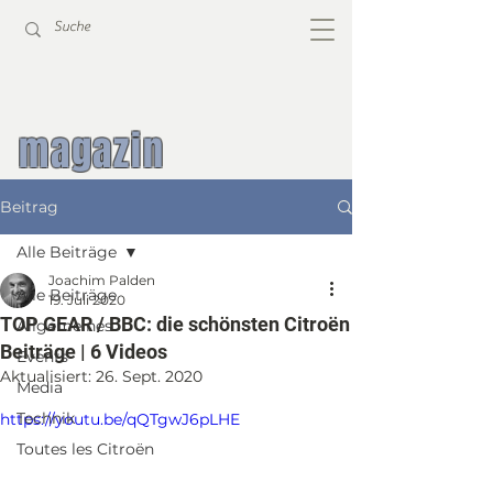
magazin
Beitrag
Alle Beiträge
Joachim Palden
Alle Beiträge
19. Juli 2020
TOP GEAR / BBC: die schönsten Citroën
Allgemeines
Beiträge | 6 Videos
Events
Aktualisiert:
26. Sept. 2020
Media
Technik
https://youtu.be/qQTgwJ6pLHE
Toutes les Citroën