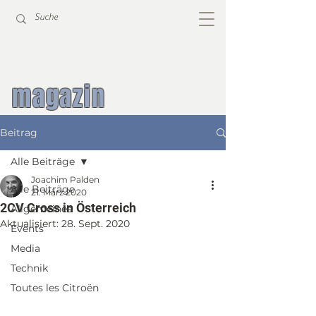
magazin
Beitrag
Alle Beiträge
Joachim Palden
Alle Beiträge
21. März 2020
2CV Cross in Österreich
Allgemeines
Aktualisiert:
28. Sept. 2020
Events
Media
Technik
Toutes les Citroën