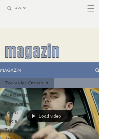
magazin
MAGAZIN
Toutes les Citroën
Alle Beiträge
Allgemeines
Events
Load video
Media
Technik
Toutes les Citroën