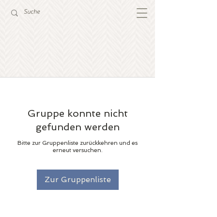
Gruppe konnte nicht
gefunden werden
Bitte zur Gruppenliste zurückkehren und es
erneut versuchen.
Zur Gruppenliste